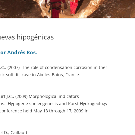
cuevas hipogénicas
or Andrés Ros.
.C., (2007) The role of condensation corrosion in ther­
c sulfidic cave in Aix-les-Bains, France.
rt J.C., (2009) Morphological indicators
ens. Hypogene speleogenesis and Karst Hydrogeology
 conference held May 13 through 17, 2009 in
ol D., Caillaud