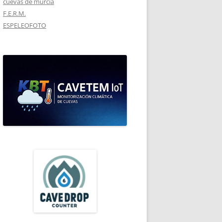
cuevas de murcia
F.E.R.M.
ESPELEOFOTO