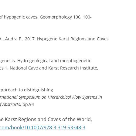
of hypogenic caves. Geomorphology 106, 100-
 A., Audra P., 2017. Hypogene Karst Regions and Caves
ogenesis. Hydrogeological and morphogenetic
es 1. National Cave and Karst Research Institute,
approach to distinguishing
ernational Symposium on Hierarchical Flow Systems in
f Abstracts
, pp.94
ne Karst Regions and Caves of the World,
r.com/book/10.1007/978-3-319-53348-3