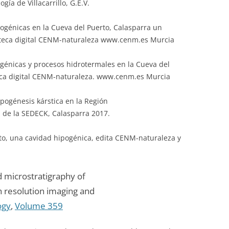
gía de Villacarrillo, G.E.V.
ipogénicas en la Cueva del Puerto, Calasparra un
ioteca digital CENM-naturaleza www.cenm.es Murcia
pogénicas y procesos hidrotermales en la Cueva del
teca digital CENM-naturaleza. www.cenm.es Murcia
hipogénesis kárstica en la Región
s de la SEDECK, Calasparra 2017.
rto, una cavidad hipogénica, edita CENM-naturaleza y
d microstratigraphy of
gh resolution imaging and
ogy
,
Volume 359