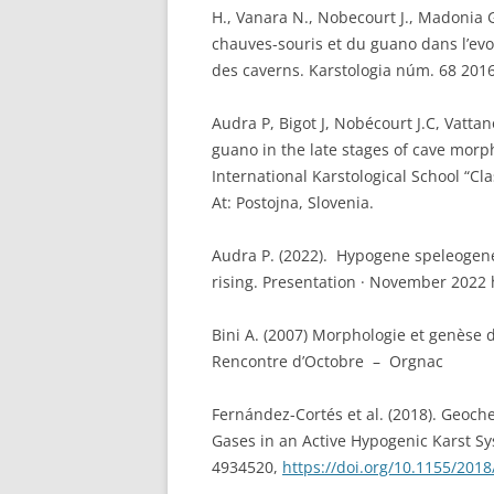
H., Vanara N., Nobecourt J., Madonia 
chauves-souris et du guano dans l’ev
des caverns. Karstologia núm. 68 2016
Audra P, Bigot J, Nobécourt J.C, Vattan
guano in the late stages of cave mor
International Karstological School “Cl
At: Postojna, Slovenia.
Audra P. (2022). Hypogene speleogene
rising. Presentation · November 2022
Bini A. (2007) Morphologie et genèse 
Rencontre d’Octobre – Orgnac
Fernández-Cortés et al. (2018). Geoc
Gases in an Active Hypogenic Karst Sy
4934520,
https://doi.org/10.1155/201