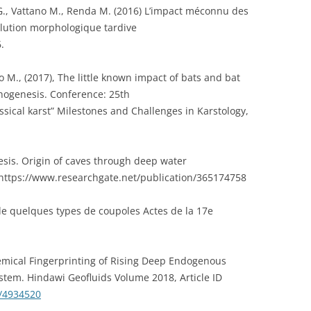
G., Vattano M., Renda M. (2016) L’impact méconnu des
olution morphologique tardive
.
o M., (2017), The little known impact of bats and bat
phogenesis. Conference: 25th
assical karst” Milestones and Challenges in Karstology,
sis. Origin of caves through deep water
 https://www.researchgate.net/publication/365174758
de quelques types de coupoles Actes de la 17e
hemical Fingerprinting of Rising Deep Endogenous
stem. Hindawi Geofluids Volume 2018, Article ID
8/4934520