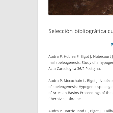
Selección bibliográfica 
p
Audra P, Hoblea F, Bigot J, Nobécourt J
mal speleogenesis. Study of a hypogeni
Acta Carsologica 36/2 Postojna.
Audra P, Mocochain L, Bigot J, Nobécou
of speleogenesis: Hypogenic speleog
of Artesian Basins Proceedings of the
Chernivtsi, Ukraine.
Audra P., Barriquand L., Bigot J., Cailh