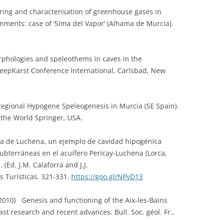
oring and characterisation of greenhouse gases in
nments: case of ‘Sima del Vapor’ (Alhama de Murcia).
rphologies and speleothems in caves in the
eepKarst Conference International, Carlsbad, New
r Regional Hypogene Speleogenesis in Murcia (SE Spain).
the World Springer, USA.
eva de Luchena, un ejemplo de cavidad hipogénica
ubterráneas en el acuífero Pericay-Luchena (Lorca,
(Ed. J.M. Calaforra and J.J.
 Turísticas. 321-331.
https://goo.gl/NPvD13
 (2010) Genesis and functioning of the Aix-les-Bains
ast research and recent advances. Bull. Soc. géol. Fr.,