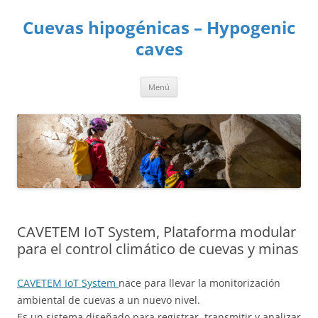
Saltar
al
Cuevas hipogénicas – Hypogenic
contenido
caves
Menú
CAVETEM IoT System, Plataforma modular
para el control climático de cuevas y minas
CAVETEM IoT System
nace para llevar la monitorización
ambiental de cuevas a un nuevo nivel.
Es un sistema diseñado para registrar, transmitir y analizar