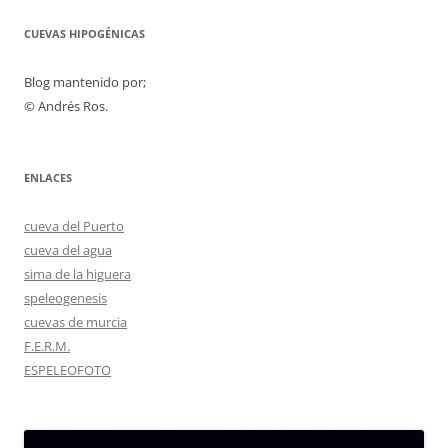
CUEVAS HIPOGÉNICAS
Blog mantenido por;
© Andrés Ros.
ENLACES
cueva del Puerto
cueva del agua
sima de la higuera
speleogenesis
cuevas de murcia
F.E.R.M.
ESPELEOFOTO