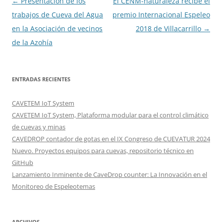
Navegación
←
Presentación de los
El CENM-naturaleza recibe el
de
trabajos de Cueva del Agua
premio Internacional Espeleo
entradas
en la Asociación de vecinos
2018 de Villacarrillo
→
de la Azohía
ENTRADAS RECIENTES
CAVETEM IoT System
CAVETEM IoT System, Plataforma modular para el control climático
de cuevas y minas
CAVEDROP contador de gotas en el IX Congreso de CUEVATUR 2024
Nuevo. Proyectos equipos para cuevas, repositorio técnico en
GitHub
Lanzamiento Inminente de CaveDrop counter: La Innovación en el
Monitoreo de Espeleotemas
ARCHIVOS