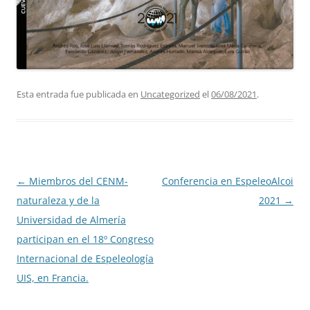
Esta entrada fue publicada en
Uncategorized
el
06/08/2021
.
Navegación
←
Miembros del CENM-
Conferencia en EspeleoAlcoi
de
naturaleza y de la
2021
→
entradas
Universidad de Almería
participan en el 18º Congreso
Internacional de Espeleología
UIS, en Francia.