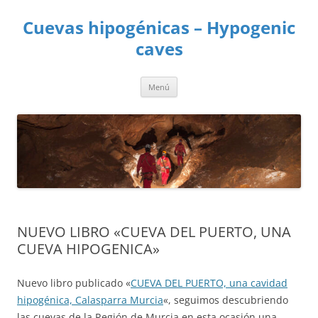
Saltar
al
Cuevas hipogénicas – Hypogenic
contenido
caves
Menú
NUEVO LIBRO «CUEVA DEL PUERTO, UNA
CUEVA HIPOGENICA»
Nuevo libro publicado «
CUEVA DEL PUERTO, una cavidad
hipogénica, Calasparra Murcia
«, seguimos descubriendo
las cuevas de la Región de Murcia en esta ocasión una