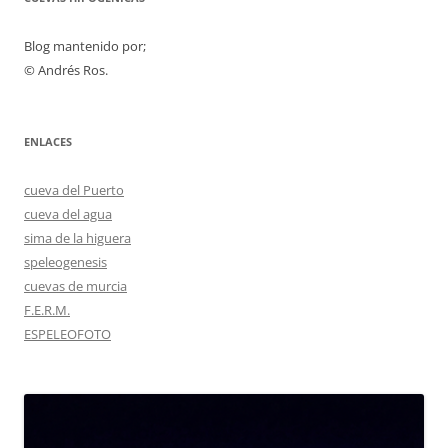
Blog mantenido por;
© Andrés Ros.
ENLACES
cueva del Puerto
cueva del agua
sima de la higuera
speleogenesis
cuevas de murcia
F.E.R.M.
ESPELEOFOTO